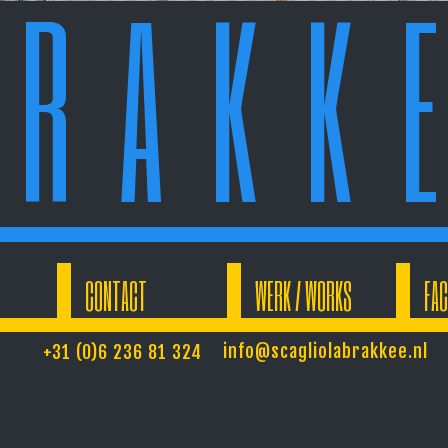
 R A K K E
CONTACT
WERK / WORKS
FA
info@scagliolabrakkee.nl
+31 (0)6 236 81 324